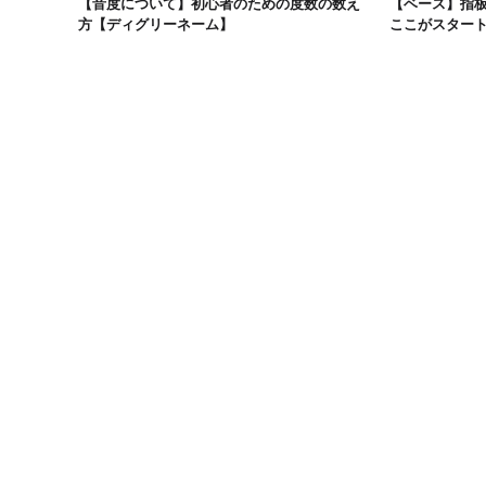
【音度について】初心者のための度数の数え
【ベース】指
方【ディグリーネーム】
ここがスター