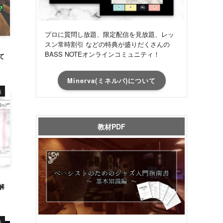
プロに質問し放題、限定配信を見放題、レッ
スン常時割引 などの特典が盛りだくさんの
BASS NOTEオンラインコミュニティ！
て
Minerva(ミネルバ)について
編
教材PDF
解
編