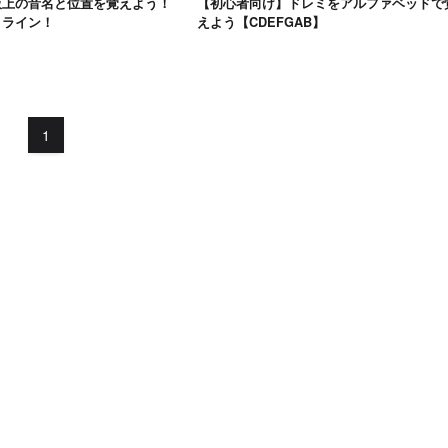
板上の音名と位置を覚えよう！
【初心者向け】ドレミをアルファベッドで
トライン！
えよう【CDEFGAB】
1