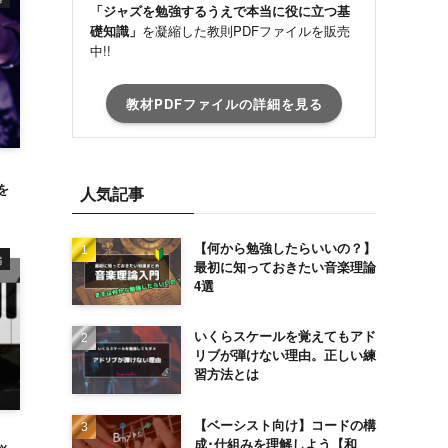
「ジャズを勉強するうえで本当に役に立つ基
礎知識」
を凝縮した教則PDFファイルを販売
中!!
教材PDFファイルの詳細を見る
を
人気記事
【何から勉強したらいいの？】
編
最初に知っておきたい音楽理論
4選
いくらスケールを覚えてもアド
リブが弾けない理由。正しい練
習方法とは
【ベーシスト向け】コードの構
成･仕組みを理解しよう【和