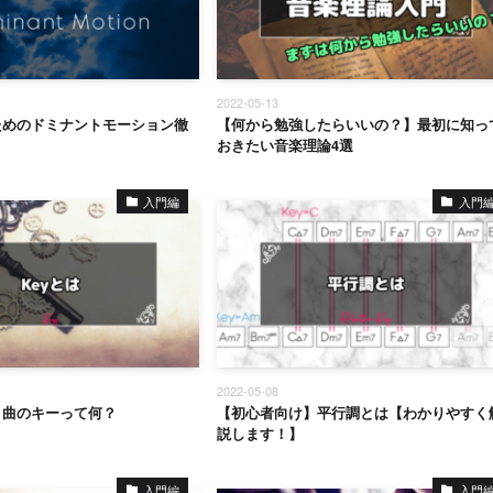
2022-05-13
ためのドミナントモーション徹
【何から勉強したらいいの？】最初に知っ
おきたい音楽理論4選
入門編
入門
2022-05-08
】曲のキーって何？
【初心者向け】平行調とは【わかりやすく
説します！】
入門編
入門