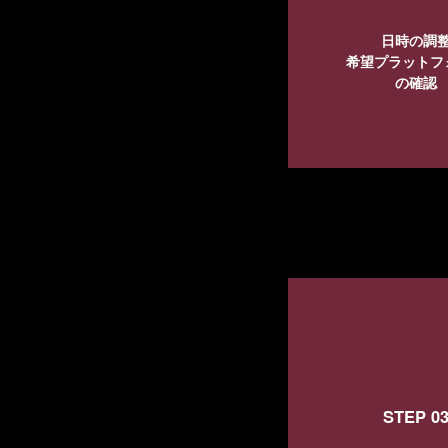
日時の調
希望プラットフ
の確認
STEP 0