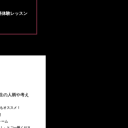
料体験レッスン
先生の人柄や考え
もオススメ！
！
ォーム
！」とご一報くださ